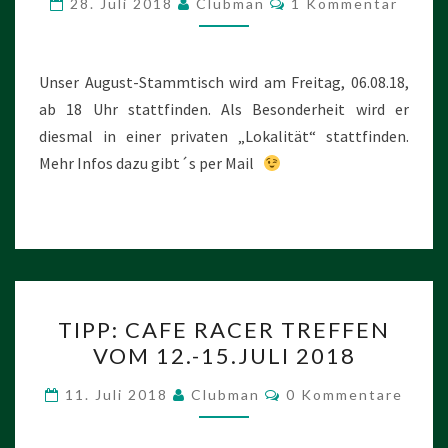
28. Juli 2018
Clubman
1 Kommentar
Unser August-Stammtisch wird am Freitag, 06.08.18,
ab 18 Uhr stattfinden. Als Besonderheit wird er
diesmal in einer privaten „Lokalität“ stattfinden.
Mehr Infos dazu gibt´s per Mail
TIPP:
TIPP: CAFE RACER TREFFEN
CAFE
VOM 12.-15.JULI 2018
RACER
TREFFEN
Kommentare
11. Juli 2018
Clubman
0 Kommentare
VOM
12.-15.JULI