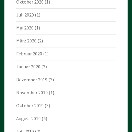
Oktober 2020
(1)
Juli 2020
(1)
Mai 2020
(1)
März 2020
(2)
Februar 2020
(1)
Januar 2020
(3)
Dezember 2019
(3)
November 2019
(1)
Oktober 2019
(3)
August 2019
(4)
Juli 2019
(2)