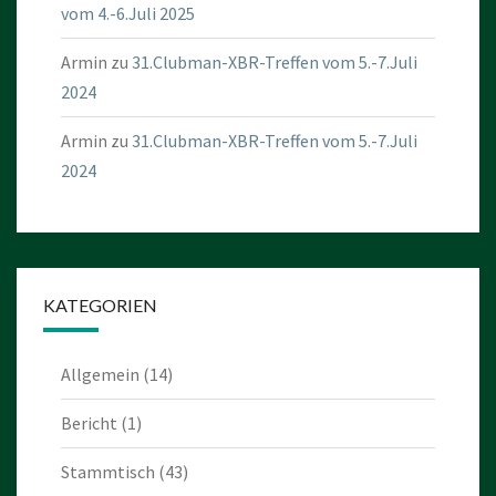
vom 4.-6.Juli 2025
Armin
zu
31.Clubman-XBR-Treffen vom 5.-7.Juli
2024
Armin
zu
31.Clubman-XBR-Treffen vom 5.-7.Juli
2024
KATEGORIEN
Allgemein
(14)
Bericht
(1)
Stammtisch
(43)