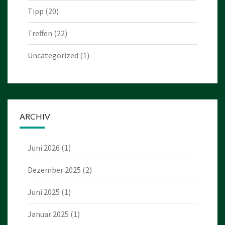
Tipp
(20)
Treffen
(22)
Uncategorized
(1)
ARCHIV
Juni 2026
(1)
Dezember 2025
(2)
Juni 2025
(1)
Januar 2025
(1)