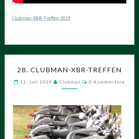
Clubman-XBR-Treffen-2019
28.
28. CLUBMAN-XBR-TREFFEN
CLUBMAN-
XBR-
Kommentare
11. Juli 2019
Clubman
0 Kommentare
TREFFEN