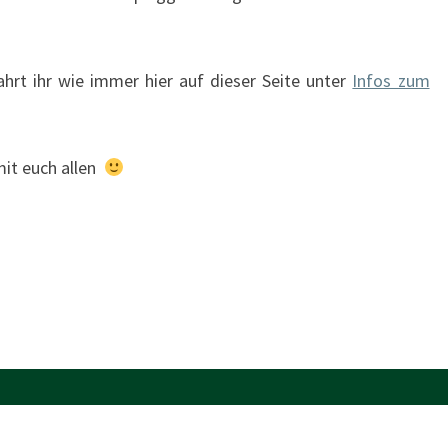
ahrt ihr wie immer hier auf dieser Seite unter
Infos zum
mit euch allen
FILM