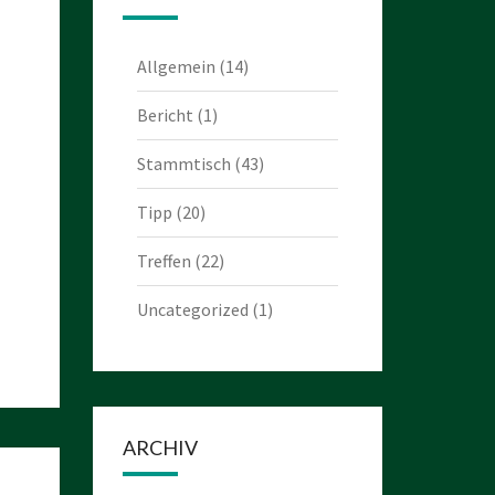
Allgemein
(14)
Bericht
(1)
Stammtisch
(43)
Tipp
(20)
Treffen
(22)
Uncategorized
(1)
ARCHIV