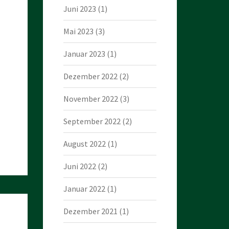
Juni 2023
(1)
Mai 2023
(3)
Januar 2023
(1)
Dezember 2022
(2)
November 2022
(3)
September 2022
(2)
August 2022
(1)
Juni 2022
(2)
Januar 2022
(1)
Dezember 2021
(1)