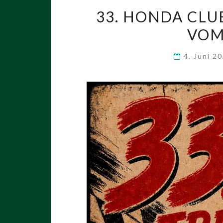
33. HONDA CLU
VOM 
4. Juni 2