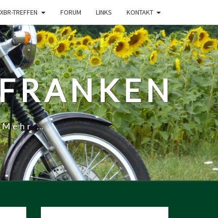
XBR-TREFFEN
FORUM
LINKS
KONTAKT
-FRANKEN
 Mehr …