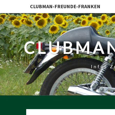
CLUBMAN-FREUNDE-FRANKEN
CLUBMAN
Infos 