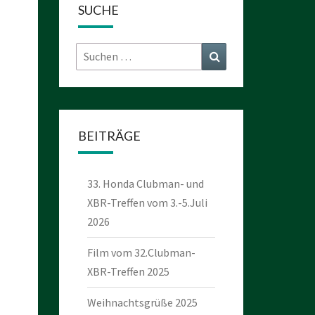
SUCHE
Suchen
Suchen
nach:
BEITRÄGE
33. Honda Clubman- und
XBR-Treffen vom 3.-5.Juli
2026
Film vom 32.Clubman-
XBR-Treffen 2025
Weihnachtsgrüße 2025