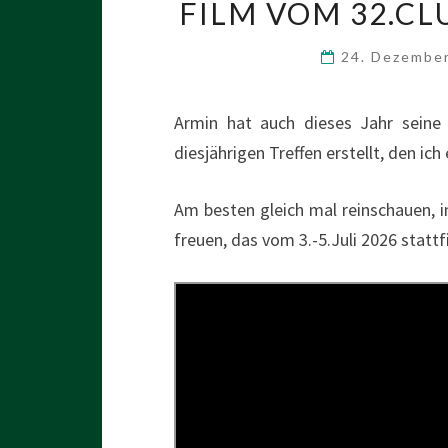
FILM VOM 32.C
24. Dezembe
Armin hat auch dieses Jahr seine
diesjährigen Treffen erstellt, den ic
Am besten gleich mal reinschauen, i
freuen, das vom 3.-5.Juli 2026 stattf