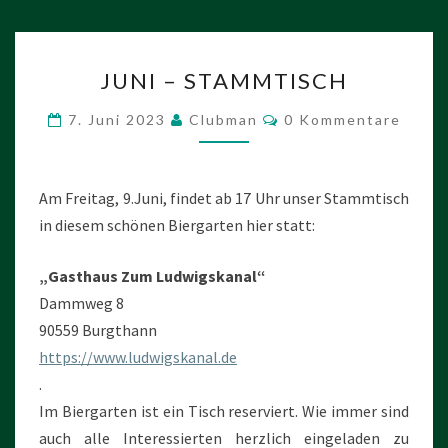
JUNI
JUNI – STAMMTISCH
–
STAMMTISCH
Kommentare
7. Juni 2023
Clubman
0 Kommentare
Am Freitag, 9.Juni, findet ab 17 Uhr unser Stammtisch
in diesem schönen Biergarten hier statt:
„Gasthaus Zum Ludwigskanal“
Dammweg 8
90559 Burgthann
https://www.ludwigskanal.de
.
Im Biergarten ist ein Tisch reserviert. Wie immer sind
auch alle Interessierten herzlich eingeladen zu