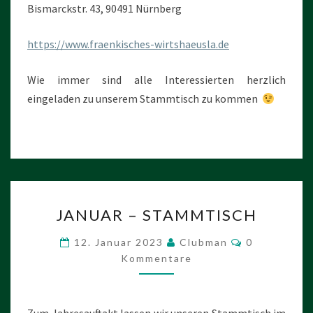
Bismarckstr. 43, 90491 Nürnberg
https://www.fraenkisches-wirtshaeusla.de
Wie immer sind alle Interessierten herzlich
eingeladen zu unserem Stammtisch zu kommen
JANUAR
JANUAR – STAMMTISCH
–
STAMMTISCH
Kommentare
12. Januar 2023
Clubman
0
Kommentare