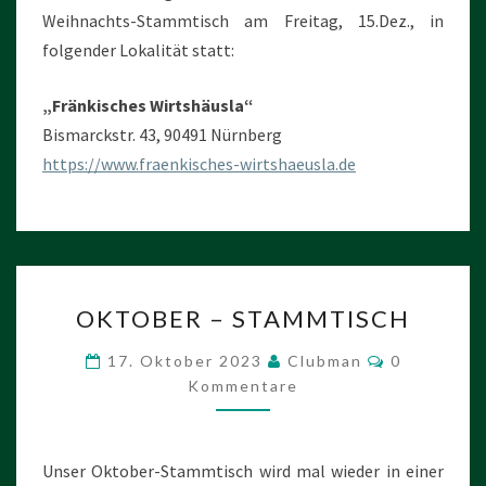
Weihnachts-Stammtisch am Freitag, 15.Dez., in
folgender Lokalität statt:
„Fränkisches Wirtshäusla“
Bismarckstr. 43, 90491 Nürnberg
https://www.fraenkisches-wirtshaeusla.de
OKTOBER
OKTOBER – STAMMTISCH
–
STAMMTISCH
Kommentar
17. Oktober 2023
Clubman
0
Kommentare
Unser Oktober-Stammtisch wird mal wieder in einer