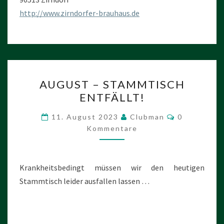
http://www.zirndorfer-brauhaus.de
AUGUST
AUGUST – STAMMTISCH
–
ENTFÄLLT!
STAMMTISCH
ENTFÄLLT!
Kommentar
11. August 2023
Clubman
0
Kommentare
Krankheitsbedingt müssen wir den heutigen
Stammtisch leider ausfallen lassen …