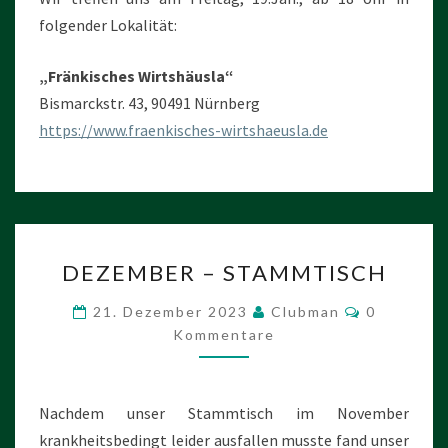
folgender Lokalität:
„Fränkisches Wirtshäusla“
Bismarckstr. 43, 90491 Nürnberg
https://www.fraenkisches-wirtshaeusla.de
DEZEMBER
DEZEMBER – STAMMTISCH
–
STAMMTISCH
Kommenta
21. Dezember 2023
Clubman
0
Kommentare
Nachdem unser Stammtisch im November
krankheitsbedingt leider ausfallen musste fand unser