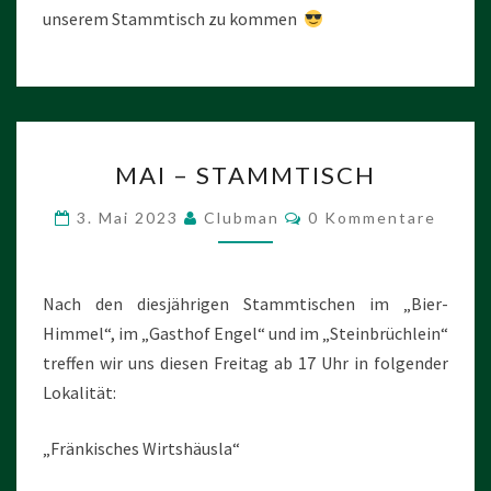
unserem Stammtisch zu kommen
MAI
MAI – STAMMTISCH
–
STAMMTISCH
Kommentare
3. Mai 2023
Clubman
0 Kommentare
Nach den diesjährigen Stammtischen im „Bier-
Himmel“, im „Gasthof Engel“ und im „Steinbrüchlein“
treffen wir uns diesen Freitag ab 17 Uhr in folgender
Lokalität:
„Fränkisches Wirtshäusla“