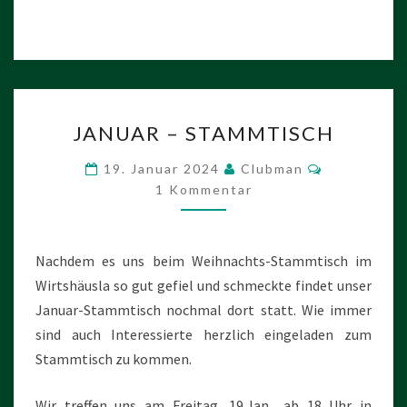
JANUAR
JANUAR – STAMMTISCH
–
STAMMTISCH
Kommentar
19. Januar 2024
Clubman
1 Kommentar
Nachdem es uns beim Weihnachts-Stammtisch im
Wirtshäusla so gut gefiel und schmeckte findet unser
Januar-Stammtisch nochmal dort statt. Wie immer
sind auch Interessierte herzlich eingeladen zum
Stammtisch zu kommen.
Wir treffen uns am Freitag, 19.Jan., ab 18 Uhr in