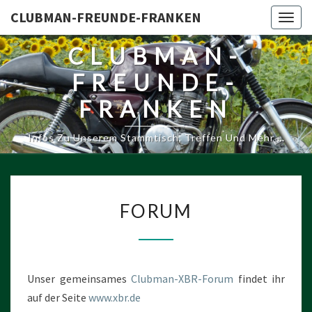
CLUBMAN-FREUNDE-FRANKEN
Togg
navig
CLUBMAN-
FREUNDE-
FRANKEN
Infos Zu Unserem Stammtisch, Treffen Und Mehr …
FORUM
FORUM
Unser gemeinsames
Clubman-XBR-Forum
findet ihr
auf der Seite
www.xbr.de