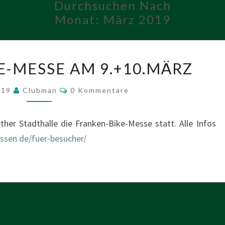
Durchsuchen Nach
Monat:
März 2019
FRANKEN-
E-MESSE AM 9.+10.MÄRZ
BIKE-
MESSE
Kommentare
019
Clubman
0 Kommentare
AM
9.+10.MÄRZ
ther Stadthalle die Franken-Bike-Messe statt. Alle Infos
essen.de/fuer-besucher/