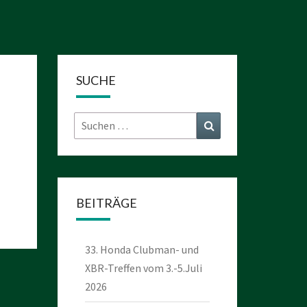
SUCHE
Suchen
Suchen
nach:
BEITRÄGE
33. Honda Clubman- und
XBR-Treffen vom 3.-5.Juli
2026