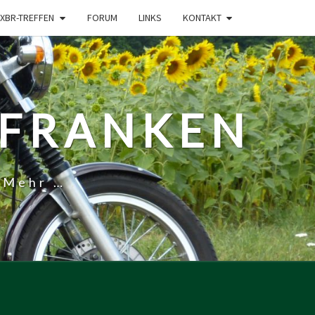
XBR-TREFFEN
FORUM
LINKS
KONTAKT
-FRANKEN
 Mehr …