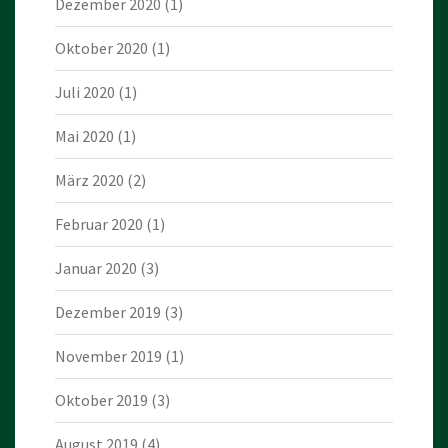
Dezember 2020
(1)
Oktober 2020
(1)
Juli 2020
(1)
Mai 2020
(1)
März 2020
(2)
Februar 2020
(1)
Januar 2020
(3)
Dezember 2019
(3)
November 2019
(1)
Oktober 2019
(3)
August 2019
(4)