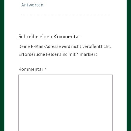
Antworten
Schreibe einen Kommentar
Deine E-Mail-Adresse wird nicht veröffentlicht.
Erforderliche Felder sind mit
*
markiert
Kommentar
*