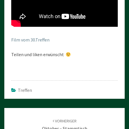
Film vom 30.Treffen
Teilen und liken erwünscht
Treffen
Beitragsnavigation
VORHERIGER
Oktober – Stammtisch