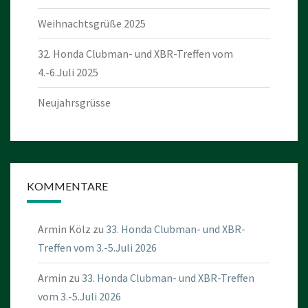
Weihnachtsgrüße 2025
32. Honda Clubman- und XBR-Treffen vom
4.-6.Juli 2025
Neujahrsgrüsse
KOMMENTARE
Armin Kölz
zu
33. Honda Clubman- und XBR-
Treffen vom 3.-5.Juli 2026
Armin
zu
33. Honda Clubman- und XBR-Treffen
vom 3.-5.Juli 2026