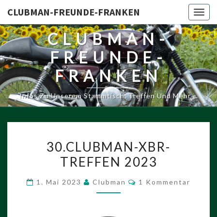
CLUBMAN-FREUNDE-FRANKEN
Togg
navig
CLUBMAN-
FREUNDE-
FRANKEN
Infos Zu Unserem Stammtisch, Treffen Und Mehr …
30.CLUBMAN-
30.CLUBMAN-XBR-
XBR-
TREFFEN 2023
TREFFEN
2023
Kommentare
1. Mai 2023
Clubman
1 Kommentar