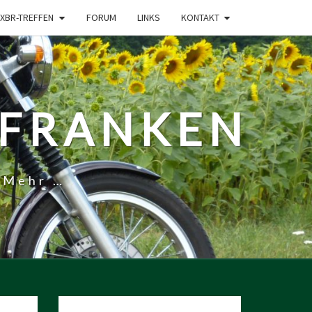
XBR-TREFFEN
FORUM
LINKS
KONTAKT
-FRANKEN
 Mehr …