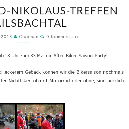
33.MOTORRAD-
D-NIKOLAUS-TREFFEN
NIKOLAUS-
AILSBACHTAL
TREFFEN
IM
Kommentare
AILSBACHTAL
r 2018
Clubman
0 Kommentare
ab 13 Uhr zum 33.Mal die After-Biker-Saison-Party!
nd leckerem Gebäck können wir die Bikersaison nochmals
oder Nichtbiker, ob mit Motorrad oder ohne, sind herzlich