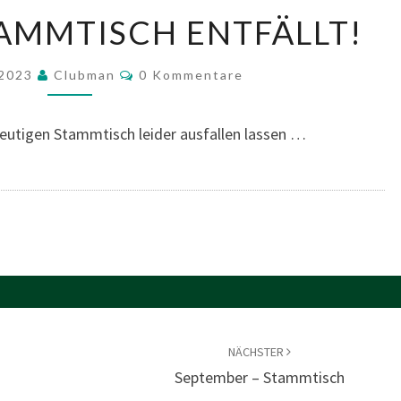
AUGUST
AMMTISCH ENTFÄLLT!
–
STAMMTISCH
Kommentare
 2023
Clubman
0 Kommentare
ENTFÄLLT!
eutigen Stammtisch leider ausfallen lassen …
NÄCHSTER
n
September – Stammtisch