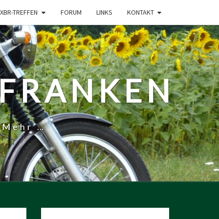
XBR-TREFFEN
FORUM
LINKS
KONTAKT
-FRANKEN
 Mehr …