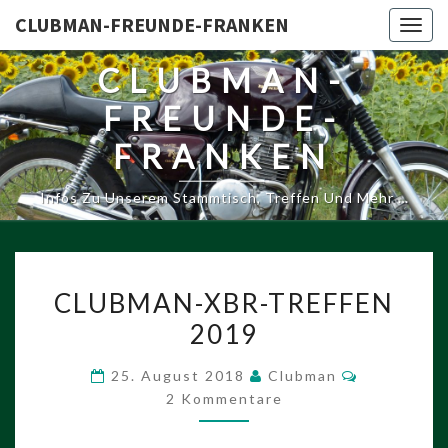
CLUBMAN-FREUNDE-FRANKEN
Togg
navig
CLUBMAN-
FREUNDE-
FRANKEN
Infos Zu Unserem Stammtisch, Treffen Und Mehr …
CLUBMAN-
CLUBMAN-XBR-TREFFEN
XBR-
2019
TREFFEN
2019
Kommenta
25. August 2018
Clubman
2 Kommentare