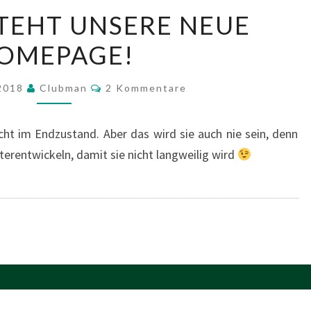
HIER
TEHT UNSERE NEUE
ENTSTEHT
OMEPAGE!
UNSERE
NEUE
Kommentare
HOMEPAGE!
 2018
Clubman
2 Kommentare
icht im Endzustand. Aber das wird sie auch nie sein, denn
iterentwickeln, damit sie nicht langweilig wird