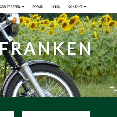
XBR-TREFFEN
FORUM
LINKS
KONTAKT
-FRANKEN
 Mehr …