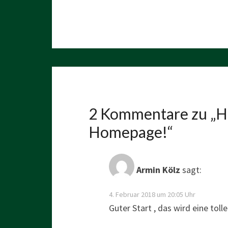
2 Kommentare zu „
H
Homepage!
“
Armin Kölz
sagt:
4. Februar 2018 um 20:05 Uhr
Guter Start , das wird eine tolle