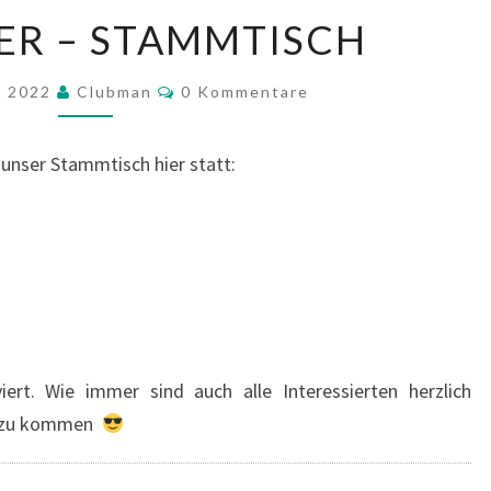
SEPTEMBER
ER – STAMMTISCH
–
STAMMTISCH
Kommentare
r 2022
Clubman
0 Kommentare
r unser Stammtisch hier statt:
iert. Wie immer sind auch alle Interessierten herzlich
h zu kommen