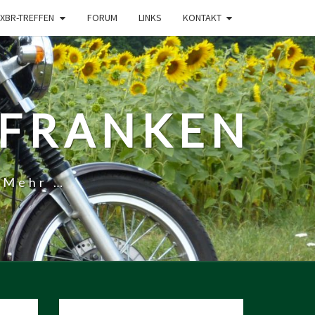
XBR-TREFFEN
FORUM
LINKS
KONTAKT
-FRANKEN
 Mehr …