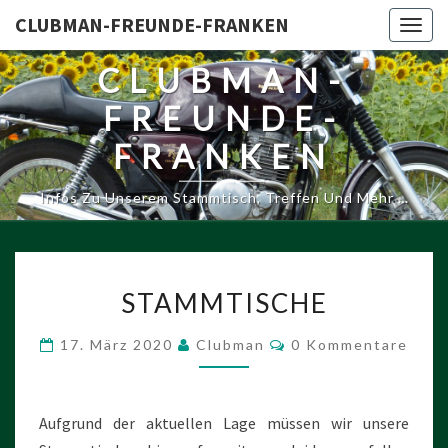
CLUBMAN-FREUNDE-FRANKEN
Togg
navig
CLUBMAN-
FREUNDE-
FRANKEN
Infos Zu Unserem Stammtisch, Treffen Und Mehr …
STAMMTISCHE
STAMMTISCHE
Kommentare
17. März 2020
Clubman
0 Kommentare
Aufgrund der aktuellen Lage müssen wir unsere