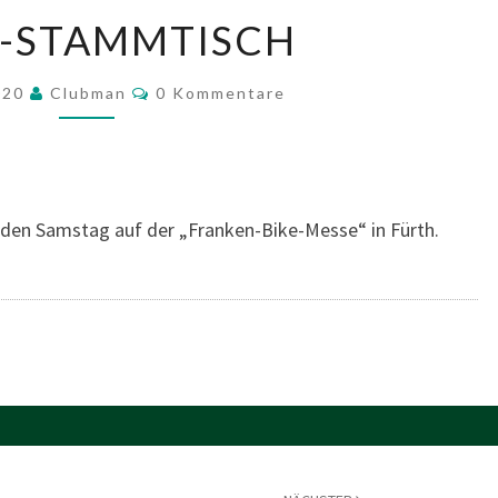
MÄRZ-
-STAMMTISCH
STAMMTISCH
Kommentare
020
Clubman
0 Kommentare
den Samstag auf der „Franken-Bike-Messe“ in Fürth.