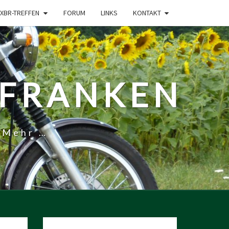
XBR-TREFFEN
FORUM
LINKS
KONTAKT
-FRANKEN
 Mehr …