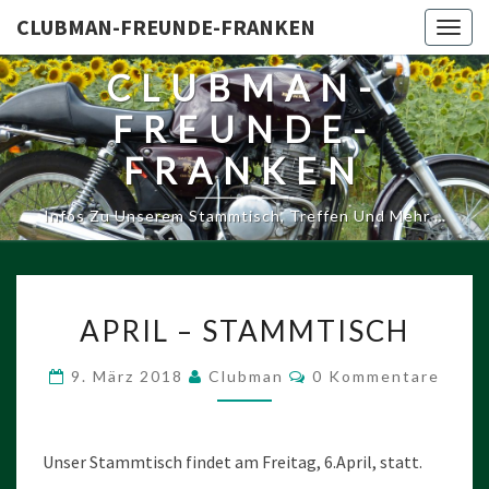
CLUBMAN-FREUNDE-FRANKEN
Togg
navig
CLUBMAN-
FREUNDE-
FRANKEN
Infos Zu Unserem Stammtisch, Treffen Und Mehr …
APRIL
APRIL – STAMMTISCH
–
STAMMTISCH
Kommentare
9. März 2018
Clubman
0 Kommentare
Unser Stammtisch findet am Freitag, 6.April, statt.