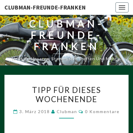
CLUBMAN-FREUNDE-FRANKEN
Togg
navig
CLUBMAN-
FREUNDE-
FRANKEN
Infos Zu Unserem Stammtisch, Treffen Und Mehr …
TIPP
TIPP FÜR DIESES
FÜR
WOCHENENDE
DIESES
WOCHENENDE
Kommentare
3. März 2018
Clubman
0 Kommentare