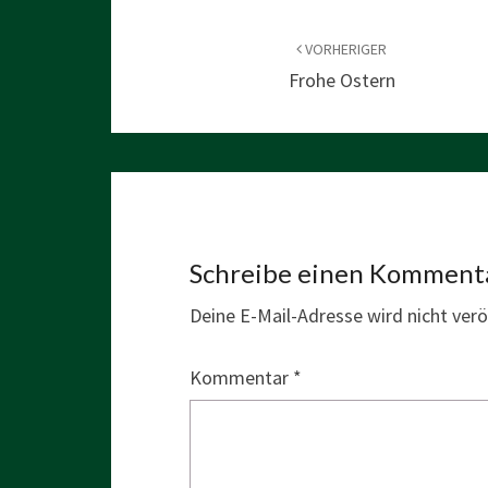
Beitragsnavigation
VORHERIGER
Frohe Ostern
Schreibe einen Komment
Deine E-Mail-Adresse wird nicht veröf
Kommentar
*