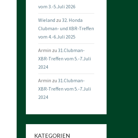
vom 3.-5.Juli 2026
Wieland
zu
32. Honda
Clubman- und XBR-Treffen
vom 4.-6.Juli 2025
Armin
zu
31.Clubman-
XBR-Treffen vom 5.-7.Juli
2024
Armin
zu
31.Clubman-
XBR-Treffen vom 5.-7.Juli
2024
KATEGORIEN