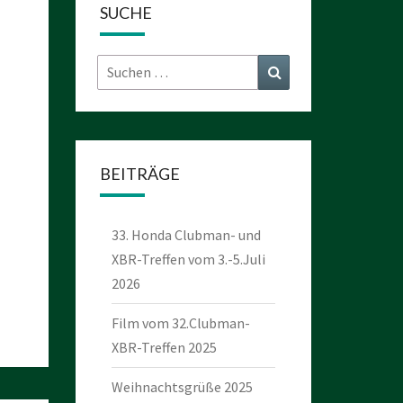
SUCHE
Suchen
Suchen
nach:
BEITRÄGE
33. Honda Clubman- und
XBR-Treffen vom 3.-5.Juli
2026
Film vom 32.Clubman-
XBR-Treffen 2025
Weihnachtsgrüße 2025