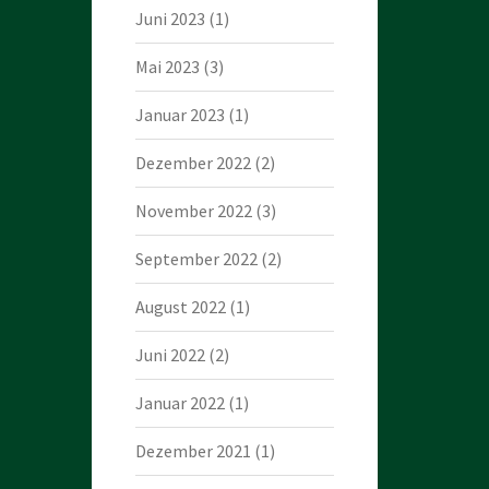
Juni 2023
(1)
Mai 2023
(3)
Januar 2023
(1)
Dezember 2022
(2)
November 2022
(3)
September 2022
(2)
August 2022
(1)
Juni 2022
(2)
Januar 2022
(1)
Dezember 2021
(1)