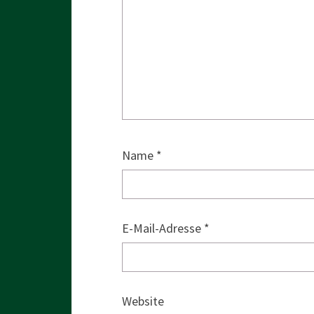
Name
*
E-Mail-Adresse
*
Website