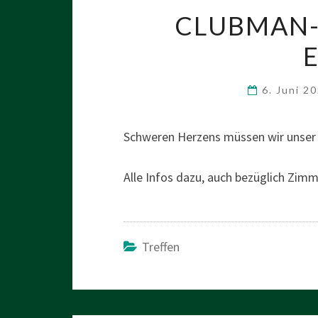
CLUBMAN-
6. Juni 2
Schweren Herzens müssen wir unser 
Alle Infos dazu, auch bezüglich Zimm
Treffen