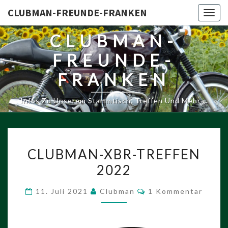
CLUBMAN-FREUNDE-FRANKEN
Togg
navig
CLUBMAN-
FREUNDE-
FRANKEN
Infos Zu Unserem Stammtisch, Treffen Und Mehr …
CLUBMAN-
CLUBMAN-XBR-TREFFEN
XBR-
2022
TREFFEN
2022
Kommentare
11. Juli 2021
Clubman
1 Kommentar