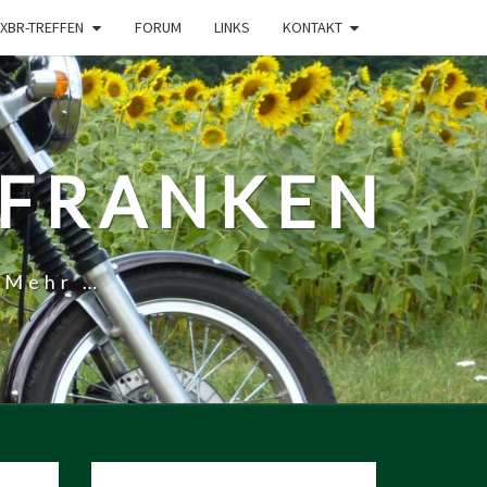
XBR-TREFFEN
FORUM
LINKS
KONTAKT
-FRANKEN
 Mehr …