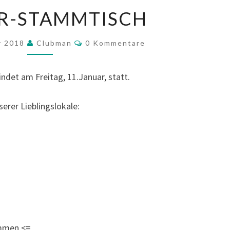
JANUAR-
R-STAMMTISCH
STAMMTISCH
Kommentare
r 2018
Clubman
0 Kommentare
ndet am Freitag, 11.Januar, statt.
serer Lieblingslokale:
ommen <=