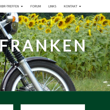
XBR-TREFFEN
FORUM
LINKS
KONTAKT
-FRANKEN
 Mehr …