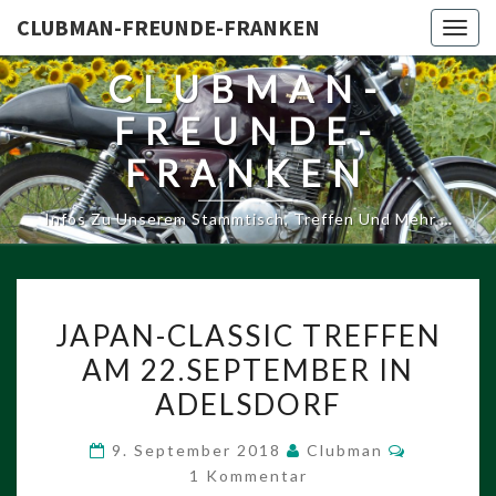
CLUBMAN-FREUNDE-FRANKEN
Togg
navig
CLUBMAN-
FREUNDE-
FRANKEN
Infos Zu Unserem Stammtisch, Treffen Und Mehr …
JAPAN-
JAPAN-CLASSIC TREFFEN
CLASSIC
AM 22.SEPTEMBER IN
TREFFEN
ADELSDORF
AM
22.SEPTEMBER
Kommenta
9. September 2018
Clubman
IN
1 Kommentar
ADELSDORF