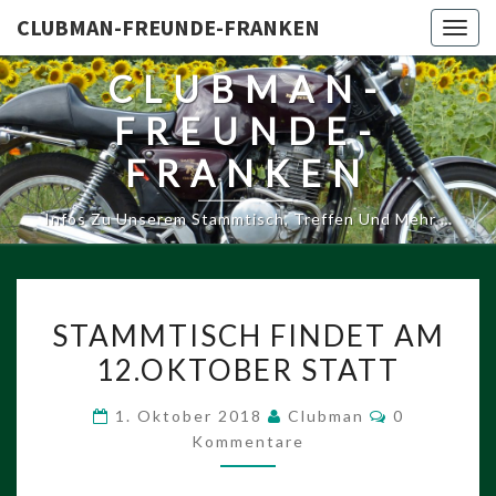
CLUBMAN-FREUNDE-FRANKEN
Togg
navig
CLUBMAN-
FREUNDE-
FRANKEN
Infos Zu Unserem Stammtisch, Treffen Und Mehr …
STAMMTISCH
STAMMTISCH FINDET AM
FINDET
12.OKTOBER STATT
AM
12.OKTOBER
Kommentar
1. Oktober 2018
Clubman
0
STATT
Kommentare