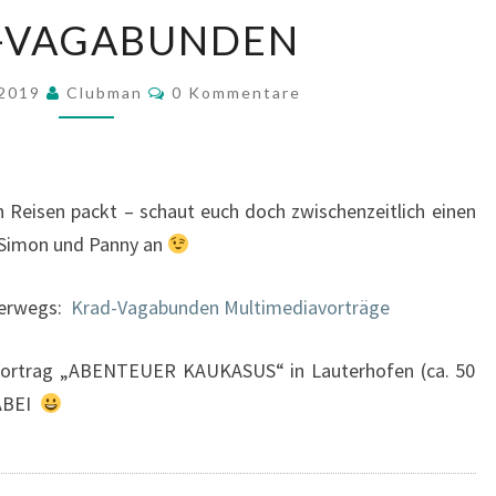
KRAD-
-VAGABUNDEN
VAGABUNDEN
Kommentare
 2019
Clubman
0 Kommentare
n Reisen packt – schaut euch doch zwischenzeitlich einen
n Simon und Panny an
terwegs:
Krad-Vagabunden Multimediavorträge
 Vortrag „ABENTEUER KAUKASUS“ in Lauterhofen (ca. 50
DABEI