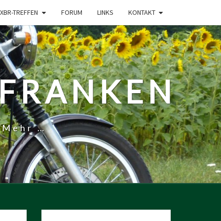
XBR-TREFFEN
FORUM
LINKS
KONTAKT
-FRANKEN
 Mehr …