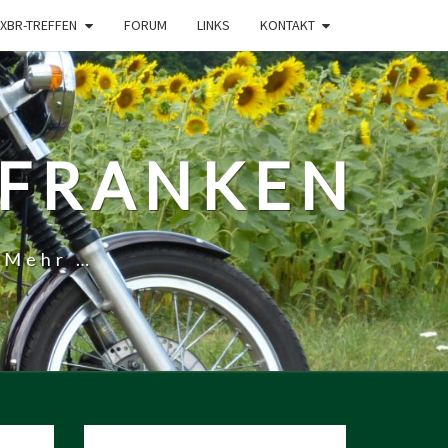
XBR-TREFFEN
FORUM
LINKS
KONTAKT
-FRANKEN
 Mehr …