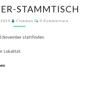
NOVEMBER-
ER-STAMMTISCH
STAMMTISCH
Kommentare
r 2019
Clubman
0 Kommentare
8.November stattfinden.
r Lokalität:
ten